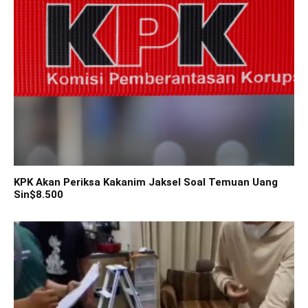
KPK Akan Periksa Kakanim Jaksel Soal Temuan Uang
Sin$8.500