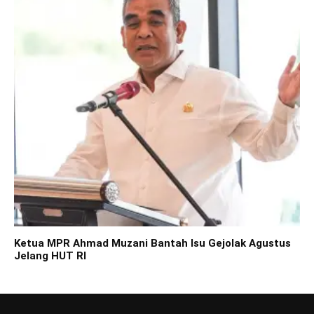
Ketua MPR Ahmad Muzani Bantah Isu Gejolak Agustus
Jelang HUT RI