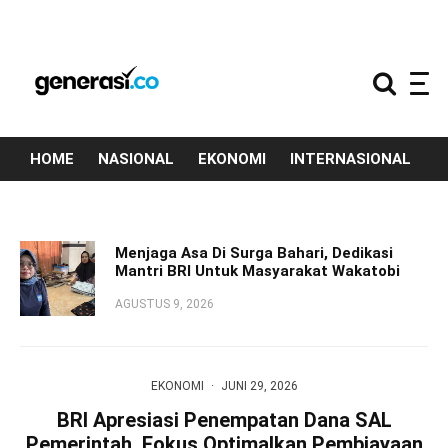
HOME
NASIONAL
EKONOMI
INTERNASIONAL
T
Menjaga Asa Di Surga Bahari, Dedikasi
Mantri BRI Untuk Masyarakat Wakatobi
AGUSTUS 9, 2026
EKONOMI
·
JUNI 29, 2026
BRI Apresiasi Penempatan Dana SAL
Pemerintah, Fokus Optimalkan Pembiayaan