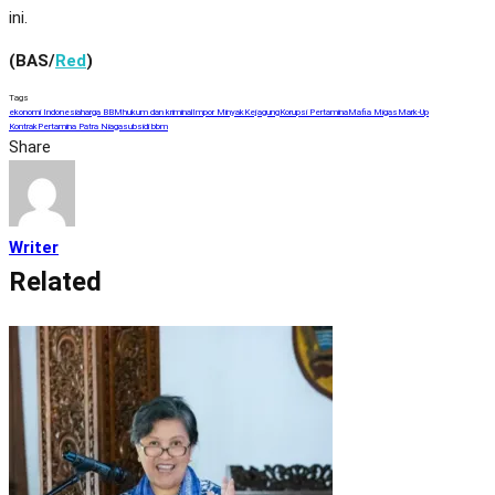
ini.
(BAS/
Red
)
Tags
ekonomi Indonesia
harga BBM
hukum dan kriminal
Impor Minyak
Kejagung
Korupsi Pertamina
Mafia Migas
Mark-Up
Kontrak
Pertamina Patra Niaga
subsidi bbm
Share
Writer
Related