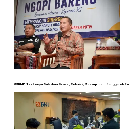
KDKMP Tak Hanya Salurkan Barang Subsidi, Menkop: Jadi Penggerak E