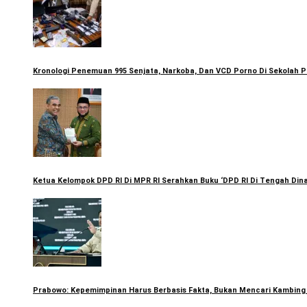
Kronologi Penemuan 995 Senjata, Narkoba, Dan VCD Porno Di Sekolah 
Ketua Kelompok DPD RI Di MPR RI Serahkan Buku ‘DPD RI Di Tengah Di
Prabowo: Kepemimpinan Harus Berbasis Fakta, Bukan Mencari Kambing