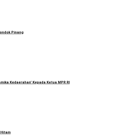
Pondok Pinang
namika Kedaerahan’ Kepada Ketua MPR RI
 Hitam