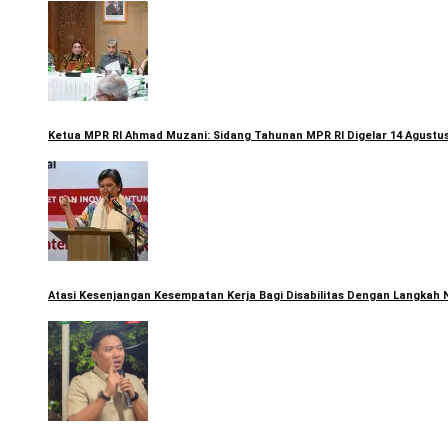
Ketua MPR RI Ahmad Muzani: Sidang Tahunan MPR RI Digelar 14 Agustus
Atasi Kesenjangan Kesempatan Kerja Bagi Disabilitas Dengan Langkah 