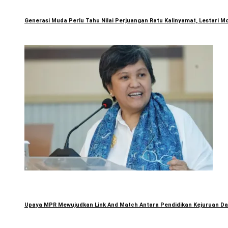
Generasi Muda Perlu Tahu Nilai Perjuangan Ratu Kalinyamat, Lestari Mo
Upaya MPR Mewujudkan Link And Match Antara Pendidikan Kejuruan Dan