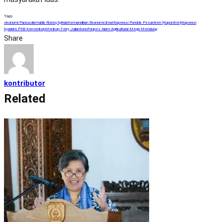
Tags
ekonomi Pancasila
Habib Rizieq Syihab
Kemandirian Ekonomi Umat
Koperasi Pondok Pesantren (Kopontren)
Koperasi
Syariah
LPDB Kemenkop
Menkop Ferry Juliantono
Ponpes Alam Agrikultural Mega Mendung
Share
kontributor
Related