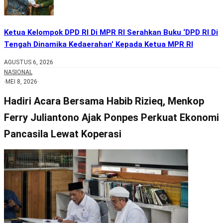
Ketua Kelompok DPD RI Di MPR RI Serahkan Buku ‘DPD RI Di
Tengah Dinamika Kedaerahan’ Kepada Ketua MPR RI
AGUSTUS 6, 2026
NASIONAL
·
MEI 8, 2026
·
Hadiri Acara Bersama Habib Rizieq, Menkop
Ferry Juliantono Ajak Ponpes Perkuat Ekonomi
Pancasila Lewat Koperasi