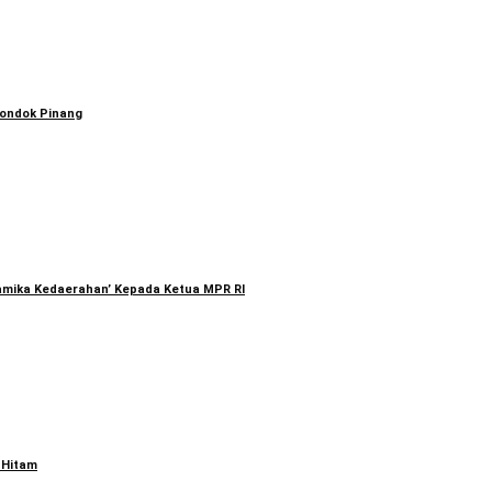
Pondok Pinang
namika Kedaerahan’ Kepada Ketua MPR RI
 Hitam