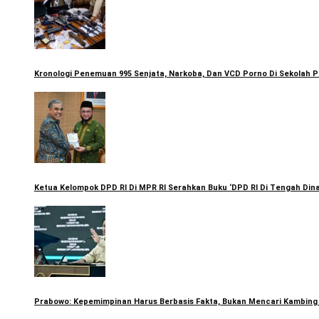
Kronologi Penemuan 995 Senjata, Narkoba, Dan VCD Porno Di Sekolah 
Ketua Kelompok DPD RI Di MPR RI Serahkan Buku ‘DPD RI Di Tengah Di
Prabowo: Kepemimpinan Harus Berbasis Fakta, Bukan Mencari Kambing