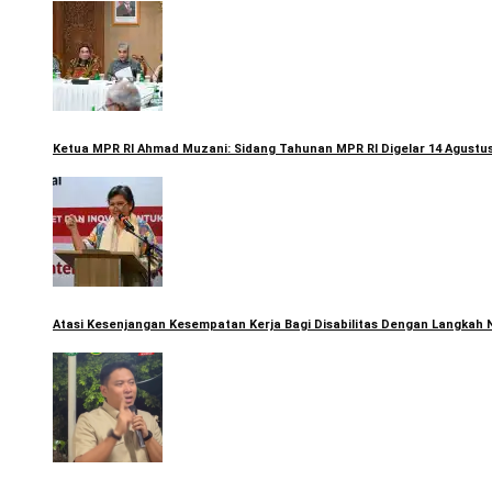
Ketua MPR RI Ahmad Muzani: Sidang Tahunan MPR RI Digelar 14 Agustus
Atasi Kesenjangan Kesempatan Kerja Bagi Disabilitas Dengan Langkah 