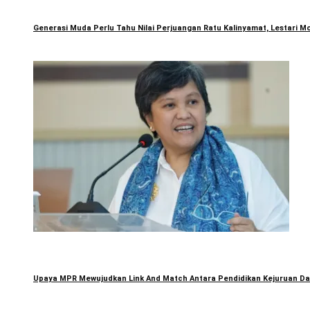
Generasi Muda Perlu Tahu Nilai Perjuangan Ratu Kalinyamat, Lestari Mo
Upaya MPR Mewujudkan Link And Match Antara Pendidikan Kejuruan Dan