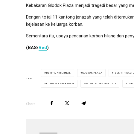
Kebakaran Glodok Plaza menjadi tragedi besar yang me
Dengan total 11 kantong jenazah yang telah ditemukan,
kejelasan ke keluarga korban.
Sementara itu, upaya pencarian korban hilang dan peny
(BAS/
Red
)
BERITA KRIMINAL
GLODOK PLAZA
IDENTIFIKASI
TAGS
KORBAN KEBAKARAN
RS POLRI KRAMAT JATI
TAM
Share