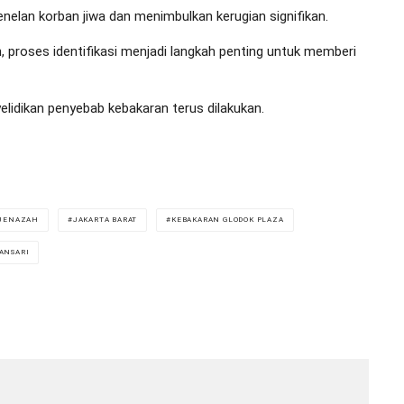
nelan korban jiwa dan menimbulkan kerugian signifikan.
 proses identifikasi menjadi langkah penting untuk memberi
elidikan penyebab kebakaran terus dilakukan.
 JENAZAH
JAKARTA BARAT
KEBAKARAN GLODOK PLAZA
ANSARI