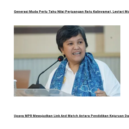
Generasi Muda Perlu Tahu Nilai Perjuangan Ratu Kalinyamat, Lestari Mo
Upaya MPR Mewujudkan Link And Match Antara Pendidikan Kejuruan Dan