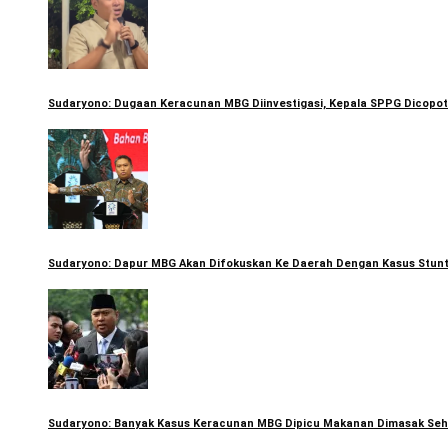
Sudaryono: Dugaan Keracunan MBG Diinvestigasi, Kepala SPPG Dicopot
Sudaryono: Dapur MBG Akan Difokuskan Ke Daerah Dengan Kasus Stunt
Sudaryono: Banyak Kasus Keracunan MBG Dipicu Makanan Dimasak Seh