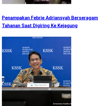
Penampakan Febrie Adriansyah Berseragam
Tahanan Saat Digiring Ke Kejagung