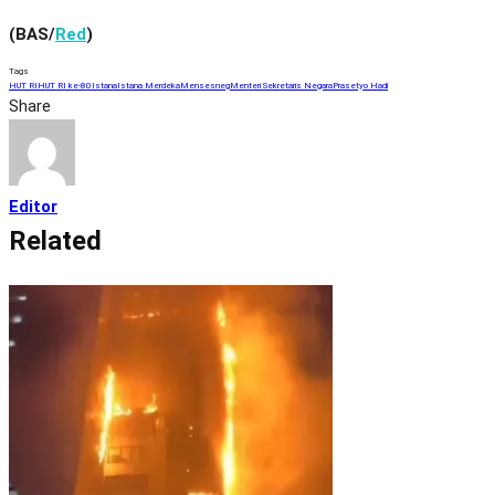
(BAS/
Red
)
Tags
HUT RI
HUT RI ke-80
Istana
Istana Merdeka
Mensesneg
Menteri Sekretaris Negara
Prasetyo Hadi
Share
Editor
Related