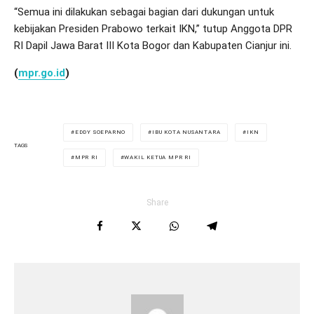
“Semua ini dilakukan sebagai bagian dari dukungan untuk
kebijakan Presiden Prabowo terkait IKN,” tutup Anggota DPR
RI Dapil Jawa Barat III Kota Bogor dan Kabupaten Cianjur ini.
(
mpr.go.id
)
EDDY SOEPARNO
IBU KOTA NUSANTARA
IKN
TAGS
MPR RI
WAKIL KETUA MPR RI
Share