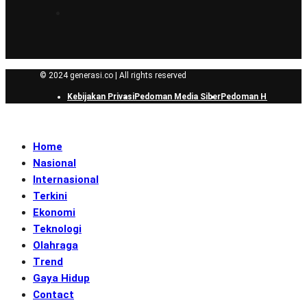
© 2024 generasi.co | All rights reserved
Kebijakan Privasi
Pedoman Media Siber
Pedoman Hak Jawab
Home
Nasional
Internasional
Terkini
Ekonomi
Teknologi
Olahraga
Trend
Gaya Hidup
Contact