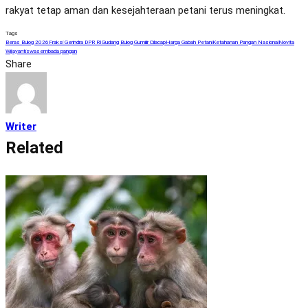
rakyat tetap aman dan kesejahteraan petani terus meningkat.
Tags
Beras Bulog 2026
Fraksi Gerindra DPR RI
Gudang Bulog Gumilir Cilacap
Harga Gabah Petani
Ketahanan Pangan Nasional
Novita
Wijayanti
swasembada pangan
Share
Writer
Related