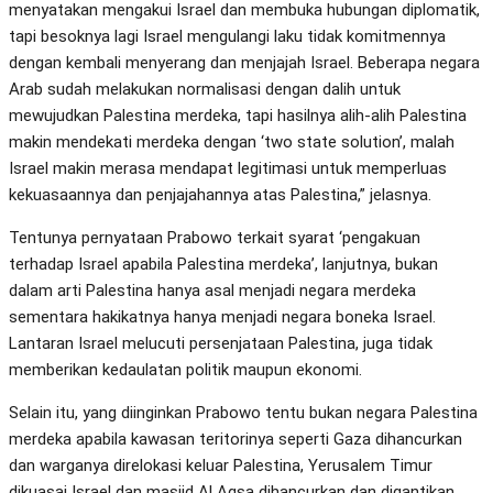
menyatakan mengakui Israel dan membuka hubungan diplomatik,
tapi besoknya lagi Israel mengulangi laku tidak komitmennya
dengan kembali menyerang dan menjajah Israel. Beberapa negara
Arab sudah melakukan normalisasi dengan dalih untuk
mewujudkan Palestina merdeka, tapi hasilnya alih-alih Palestina
makin mendekati merdeka dengan ‘two state solution’, malah
Israel makin merasa mendapat legitimasi untuk memperluas
kekuasaannya dan penjajahannya atas Palestina,” jelasnya.
Tentunya pernyataan Prabowo terkait syarat ‘pengakuan
terhadap Israel apabila Palestina merdeka’, lanjutnya, bukan
dalam arti Palestina hanya asal menjadi negara merdeka
sementara hakikatnya hanya menjadi negara boneka Israel.
Lantaran Israel melucuti persenjataan Palestina, juga tidak
memberikan kedaulatan politik maupun ekonomi.
Selain itu, yang diinginkan Prabowo tentu bukan negara Palestina
merdeka apabila kawasan teritorinya seperti Gaza dihancurkan
dan warganya direlokasi keluar Palestina, Yerusalem Timur
dikuasai Israel dan masjid Al Aqsa dihancurkan dan digantikan