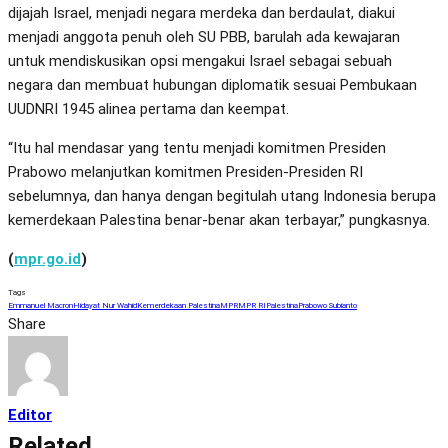
dijajah Israel, menjadi negara merdeka dan berdaulat, diakui
menjadi anggota penuh oleh SU PBB, barulah ada kewajaran
untuk mendiskusikan opsi mengakui Israel sebagai sebuah
negara dan membuat hubungan diplomatik sesuai Pembukaan
UUDNRI 1945 alinea pertama dan keempat.
“Itu hal mendasar yang tentu menjadi komitmen Presiden
Prabowo melanjutkan komitmen Presiden-Presiden RI
sebelumnya, dan hanya dengan begitulah utang Indonesia berupa
kemerdekaan Palestina benar-benar akan terbayar,” pungkasnya.
(
mpr.go.id
)
Tags
Emmanuel Macron
Hidayat Nur Wahid
Kemerdekaan Palestina
MPR
MPR RI
Palestina
Prabowo Subianto
Share
Editor
Related