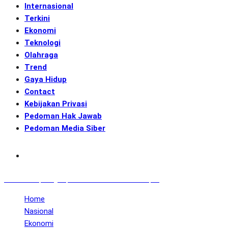
Internasional
Terkini
Ekonomi
Teknologi
Olahraga
Trend
Gaya Hidup
Contact
Kebijakan Privasi
Pedoman Hak Jawab
Pedoman Media Siber
Subscribe
GENerasi.co | Menginspirasi Aksi Memotret Masa Depan
Home
Nasional
Ekonomi