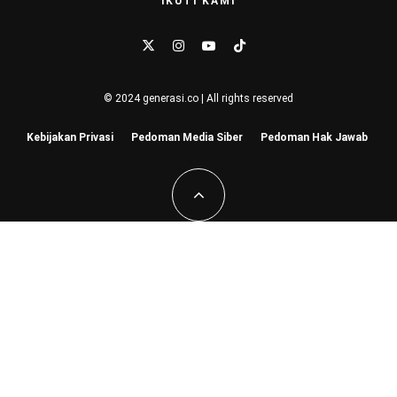
IKUTI KAMI
© 2024 generasi.co | All rights reserved
Kebijakan Privasi
Pedoman Media Siber
Pedoman Hak Jawab
Hu