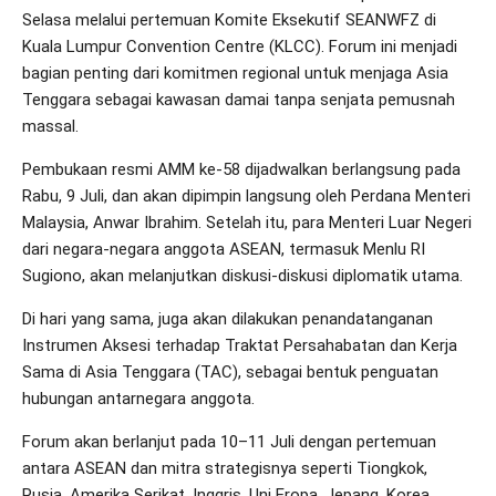
Selasa melalui pertemuan Komite Eksekutif SEANWFZ di
Kuala Lumpur Convention Centre (KLCC). Forum ini menjadi
bagian penting dari komitmen regional untuk menjaga Asia
Tenggara sebagai kawasan damai tanpa senjata pemusnah
massal.
Pembukaan resmi AMM ke-58 dijadwalkan berlangsung pada
Rabu, 9 Juli, dan akan dipimpin langsung oleh Perdana Menteri
Malaysia, Anwar Ibrahim. Setelah itu, para Menteri Luar Negeri
dari negara-negara anggota ASEAN, termasuk Menlu RI
Sugiono, akan melanjutkan diskusi-diskusi diplomatik utama.
Di hari yang sama, juga akan dilakukan penandatanganan
Instrumen Aksesi terhadap Traktat Persahabatan dan Kerja
Sama di Asia Tenggara (TAC), sebagai bentuk penguatan
hubungan antarnegara anggota.
Forum akan berlanjut pada 10–11 Juli dengan pertemuan
antara ASEAN dan mitra strategisnya seperti Tiongkok,
Rusia, Amerika Serikat, Inggris, Uni Eropa, Jepang, Korea