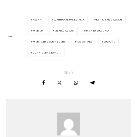
ASEAN
DUKUNGAN PALESTINA
KTT MENLU ASEAN
MENLU
MENLU ASEAN
MENLU SUGIONO
TAGS
MENTERI LUAR NEGERI
PALESTINA
SUGIONO
ZONA BEBAS NUKLIR
Share