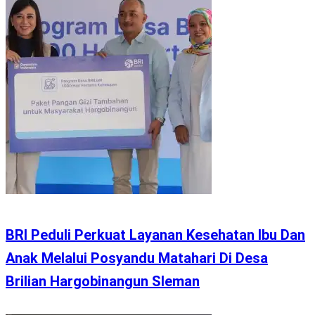
BRI Peduli Perkuat Layanan Kesehatan Ibu Dan
Anak Melalui Posyandu Matahari Di Desa
Brilian Hargobinangun Sleman