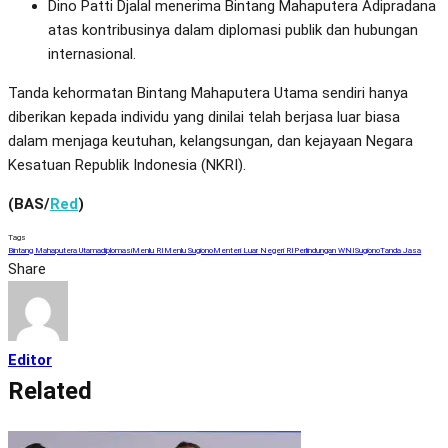
Dino Patti Djalal menerima Bintang Mahaputera Adipradana
atas kontribusinya dalam diplomasi publik dan hubungan
internasional.
Tanda kehormatan Bintang Mahaputera Utama sendiri hanya
diberikan kepada individu yang dinilai telah berjasa luar biasa
dalam menjaga keutuhan, kelangsungan, dan kejayaan Negara
Kesatuan Republik Indonesia (NKRI).
(BAS/
Red
)
Tags
Bintang Mahaputera Utama
diplomasi
Menlu RI
Menlu Sugiono
Menteri Luar Negeri RI
Perlindungan WNI
Sugiono
Tanda Jasa
Share
Editor
Related