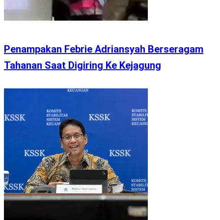
Penampakan Febrie Adriansyah Berseragam
Tahanan Saat Digiring Ke Kejagung