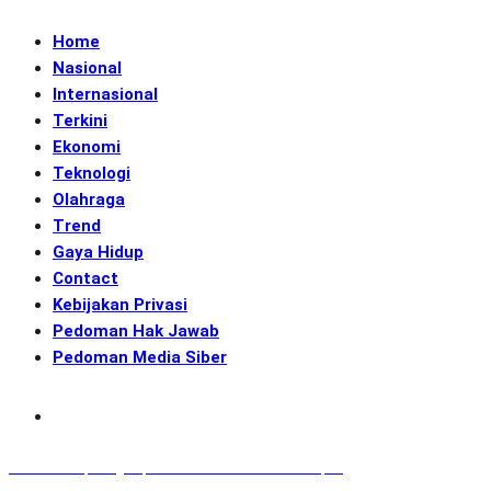
Home
Nasional
Internasional
Terkini
Ekonomi
Teknologi
Olahraga
Trend
Gaya Hidup
Contact
Kebijakan Privasi
Pedoman Hak Jawab
Pedoman Media Siber
Subscribe
GENerasi.co | Menginspirasi Aksi Memotret Masa Depan