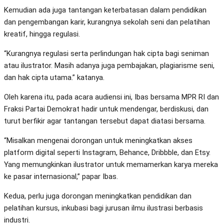
Kemudian ada juga tantangan keterbatasan dalam pendidikan
dan pengembangan karir, kurangnya sekolah seni dan pelatihan
kreatif, hingga regulasi.
“Kurangnya regulasi serta perlindungan hak cipta bagi seniman
atau ilustrator. Masih adanya juga pembajakan, plagiarisme seni,
dan hak cipta utama.” katanya.
Oleh karena itu, pada acara audiensi ini, Ibas bersama MPR RI dan
Fraksi Partai Demokrat hadir untuk mendengar, berdiskusi, dan
turut berfikir agar tantangan tersebut dapat diatasi bersama.
“Misalkan mengenai dorongan untuk meningkatkan akses
platform digital seperti Instagram, Behance, Dribbble, dan Etsy.
Yang memungkinkan ilustrator untuk memamerkan karya mereka
ke pasar internasional,” papar Ibas.
Kedua, perlu juga dorongan meningkatkan pendidikan dan
pelatihan kursus, inkubasi bagi jurusan ilmu ilustrasi berbasis
industri.