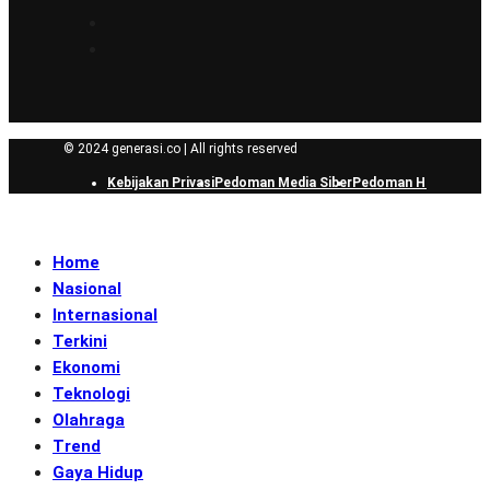
© 2024 generasi.co | All rights reserved
Kebijakan Privasi
Pedoman Media Siber
Pedoman Hak Jawab
Home
Nasional
Internasional
Terkini
Ekonomi
Teknologi
Olahraga
Trend
Gaya Hidup