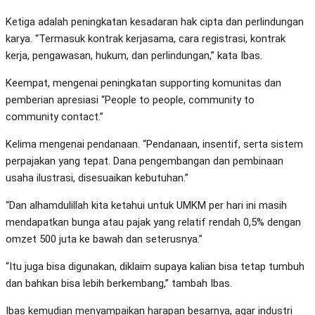
Ketiga adalah peningkatan kesadaran hak cipta dan perlindungan
karya. “Termasuk kontrak kerjasama, cara registrasi, kontrak
kerja, pengawasan, hukum, dan perlindungan,” kata Ibas.
Keempat, mengenai peningkatan supporting komunitas dan
pemberian apresiasi “People to people, community to
community contact.”
Kelima mengenai pendanaan. “Pendanaan, insentif, serta sistem
perpajakan yang tepat. Dana pengembangan dan pembinaan
usaha ilustrasi, disesuaikan kebutuhan.”
“Dan alhamdulillah kita ketahui untuk UMKM per hari ini masih
mendapatkan bunga atau pajak yang relatif rendah 0,5% dengan
omzet 500 juta ke bawah dan seterusnya.”
“Itu juga bisa digunakan, diklaim supaya kalian bisa tetap tumbuh
dan bahkan bisa lebih berkembang,” tambah Ibas.
Ibas kemudian menyampaikan harapan besarnya, agar industri