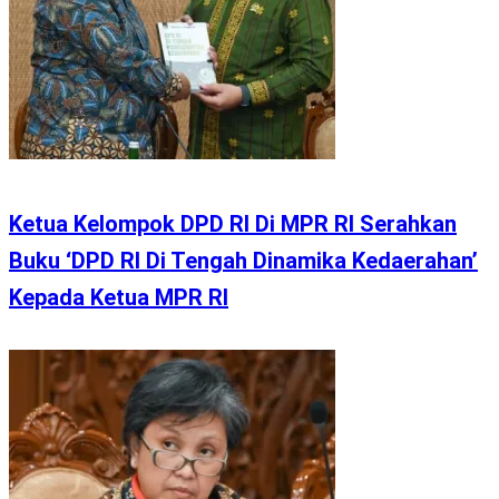
Ketua Kelompok DPD RI Di MPR RI Serahkan
Buku ‘DPD RI Di Tengah Dinamika Kedaerahan’
Kepada Ketua MPR RI