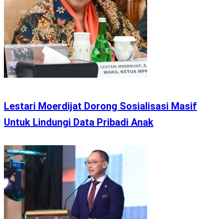
Lestari Moerdijat Dorong Sosialisasi Masif
Untuk Lindungi Data Pribadi Anak