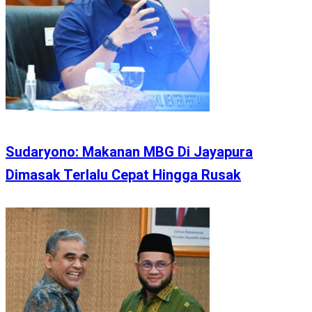
Sudaryono: Makanan MBG Di Jayapura
Dimasak Terlalu Cepat Hingga Rusak