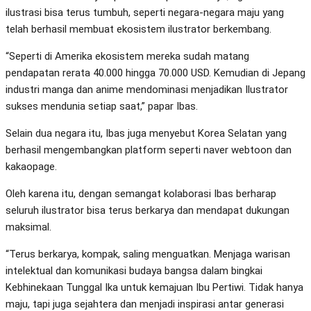
ilustrasi bisa terus tumbuh, seperti negara-negara maju yang
telah berhasil membuat ekosistem ilustrator berkembang.
“Seperti di Amerika ekosistem mereka sudah matang
pendapatan rerata 40.000 hingga 70.000 USD. Kemudian di Jepang
industri manga dan anime mendominasi menjadikan Ilustrator
sukses mendunia setiap saat,” papar Ibas.
Selain dua negara itu, Ibas juga menyebut Korea Selatan yang
berhasil mengembangkan platform seperti naver webtoon dan
kakaopage.
Oleh karena itu, dengan semangat kolaborasi Ibas berharap
seluruh ilustrator bisa terus berkarya dan mendapat dukungan
maksimal.
“Terus berkarya, kompak, saling menguatkan. Menjaga warisan
intelektual dan komunikasi budaya bangsa dalam bingkai
Kebhinekaan Tunggal Ika untuk kemajuan Ibu Pertiwi. Tidak hanya
maju, tapi juga sejahtera dan menjadi inspirasi antar generasi