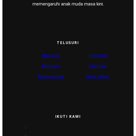
memengaruhi anak muda masa kini.
TELUSURI
Nasional
Teknologi
Ekonomi
Olahraga
Internasional
Gaya Hidup
IKUTI KAMI