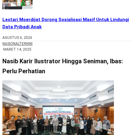
Lestari Moerdijat Dorong Sosialisasi Masif Untuk Lindungi
Data Pribadi Anak
AGUSTUS 6, 2026
NASIONAL
TERKINI
·
MARET 14, 2025
·
Nasib Karir Ilustrator Hingga Seniman, Ibas:
Perlu Perhatian