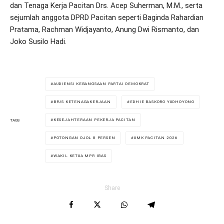
dan Tenaga Kerja Pacitan Drs. Acep Suherman, M.M., serta
sejumlah anggota DPRD Pacitan seperti Baginda Rahardian
Pratama, Rachman Widjayanto, Anung Dwi Rismanto, dan
Joko Susilo Hadi.
AUDIENSI KEBANGSAAN PARTAI DEMOKRAT
BPJS KETENAGAKERJAAN
EDHIE BASKORO YUDHOYONO
KESEJAHTERAAN PEKERJA PACITAN
TAGS
POTONGAN OJOL 8 PERSEN
UMK PACITAN 2026
WAKIL KETUA MPR IBAS
Share