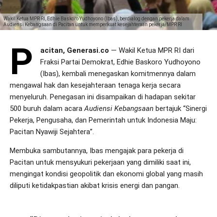
Wakil Ketua MPR RI, Edhie Baskoro Yudhoyono (Ibas), berdialog dengan pekerja dalam
Audiensi Kebangsaan di Pacitan untuk memperkuat kesejahteraan pekerja/MPR RI
P
acitan, Generasi.co
— Wakil Ketua MPR RI dari
Fraksi Partai Demokrat, Edhie Baskoro Yudhoyono
(Ibas), kembali menegaskan komitmennya dalam
mengawal hak dan kesejahteraan tenaga kerja secara
menyeluruh. Penegasan ini disampaikan di hadapan sekitar
500 buruh dalam acara
Audiensi Kebangsaan
bertajuk “Sinergi
Pekerja, Pengusaha, dan Pemerintah untuk Indonesia Maju:
Pacitan Nyawiji Sejahtera”.
Membuka sambutannya, Ibas mengajak para pekerja di
Pacitan untuk mensyukuri pekerjaan yang dimiliki saat ini,
mengingat kondisi geopolitik dan ekonomi global yang masih
diliputi ketidakpastian akibat krisis energi dan pangan.