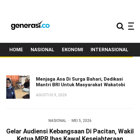
HOME
NASIONAL
EKONOMI
INTERNASIONAL
T
Menjaga Asa Di Surga Bahari, Dedikasi
Mantri BRI Untuk Masyarakat Wakatobi
AGUSTUS 9, 2026
NASIONAL
·
MEI 5, 2026
Gelar Audiensi Kebangsaan Di Pacitan, Wakil
Ketua MPR Ibas Kawal Kesejahteraan