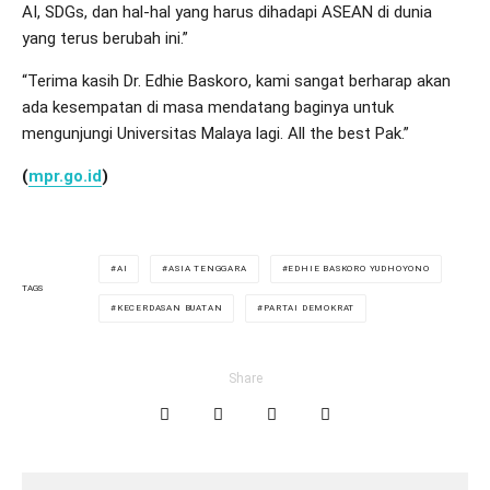
AI, SDGs, dan hal-hal yang harus dihadapi ASEAN di dunia
yang terus berubah ini.”
“Terima kasih Dr. Edhie Baskoro, kami sangat berharap akan
ada kesempatan di masa mendatang baginya untuk
mengunjungi Universitas Malaya lagi. All the best Pak.”
(
mpr.go.id
)
AI
ASIA TENGGARA
EDHIE BASKORO YUDHOYONO
TAGS
KECERDASAN BUATAN
PARTAI DEMOKRAT
Share