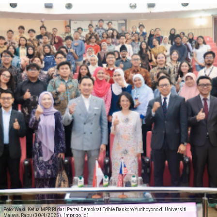
Foto: Wakil Ketua MPR RI dari Partai Demokrat Edhie Baskoro Yudhoyono di Universiti
Malaya, Rabu (30/4/2025). (mpr.go.id)