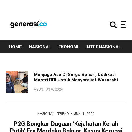
HOME
NASIONAL
EKONOMI
INTERNASIONAL
T
Menjaga Asa Di Surga Bahari, Dedikasi
Mantri BRI Untuk Masyarakat Wakatobi
AGUSTUS 9, 2026
NASIONAL
TREND
·
JUNI 1, 2026
P2G Bongkar Dugaan ‘Kejahatan Kerah
Putih’ Era Merdeka Belajar, Kasus Korupsi