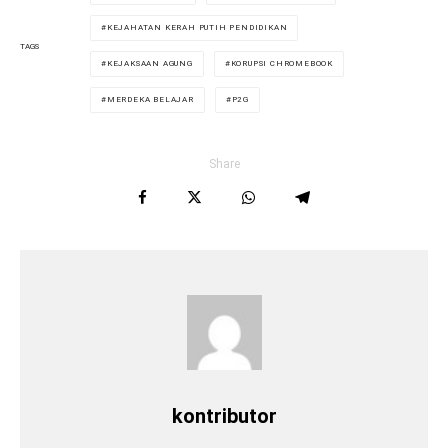
KEJAHATAN KERAH PUTIH PENDIDIKAN
TAGS
KEJAKSAAN AGUNG
KORUPSI CHROMEBOOK
MERDEKA BELAJAR
P2G
Share
kontributor