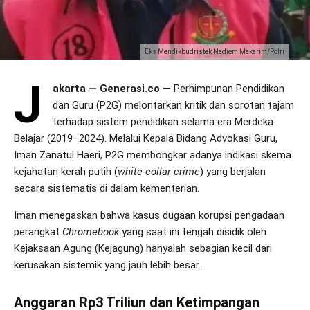
Eks Mendikbudristek Nadiem Makarim/Polri
J
akarta — Generasi.co
— Perhimpunan Pendidikan
dan Guru (P2G) melontarkan kritik dan sorotan tajam
terhadap sistem pendidikan selama era Merdeka
Belajar (2019–2024). Melalui Kepala Bidang Advokasi Guru,
Iman Zanatul Haeri, P2G membongkar adanya indikasi skema
kejahatan kerah putih (
white-collar crime
) yang berjalan
secara sistematis di dalam kementerian.
Iman menegaskan bahwa kasus dugaan korupsi pengadaan
perangkat
Chromebook
yang saat ini tengah disidik oleh
Kejaksaan Agung (Kejagung) hanyalah sebagian kecil dari
kerusakan sistemik yang jauh lebih besar.
Anggaran Rp3 Triliun dan Ketimpangan