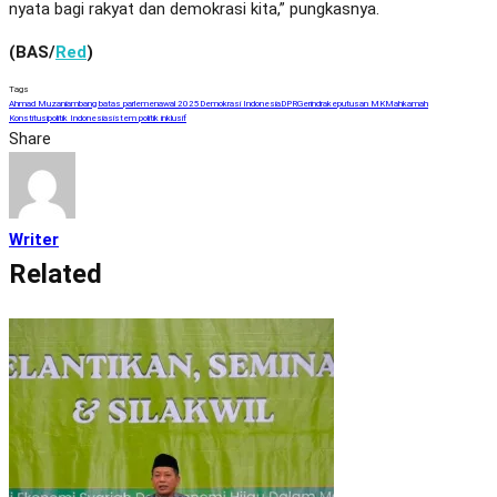
nyata bagi rakyat dan demokrasi kita,” pungkasnya.
(BAS/
Red
)
Tags
Ahmad Muzani
ambang batas parlemen
awal 2025
Demokrasi Indonesia
DPR
Gerindra
keputusan MK
Mahkamah
Konstitusi
politik Indonesia
sistem politik inklusif
Share
Writer
Related