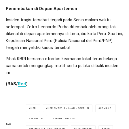
Penembakan di Depan Apartemen
Insiden tragis tersebut terjadi pada Senin malam waktu
setempat. Zetro Leonardo Purba ditembak oleh orang tak
dikenal di depan apartemennya di Lima, ibu kota Peru. Saat ini,
Kepolisian Nasional Peru (Policía Nacional del Perú/PNP)
tengah menyelidiki kasus tersebut.
Pihak KBRI bersama otoritas keamanan lokal terus bekerja
sama untuk mengungkap motif serta pelaku di balik insiden
ini.
(BAS/
Red
)
KBRI
KEMENTERIAN LUAR NEGERI RI
KEMLU RI
MENLU RI
MENLU SUGIONO
TAGS
MENTERI LUAR NEGERI RI
PENDIDIKAN
PERU