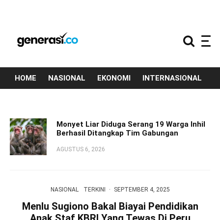
HOME
NASIONAL
EKONOMI
INTERNASIONAL
T
Monyet Liar Diduga Serang 19 Warga Inhil
Berhasil Ditangkap Tim Gabungan
AGUSTUS 6, 2026
NASIONAL
TERKINI
·
SEPTEMBER 4, 2025
Menlu Sugiono Bakal Biayai Pendidikan
Anak Staf KBRI Yang Tewas Di Peru