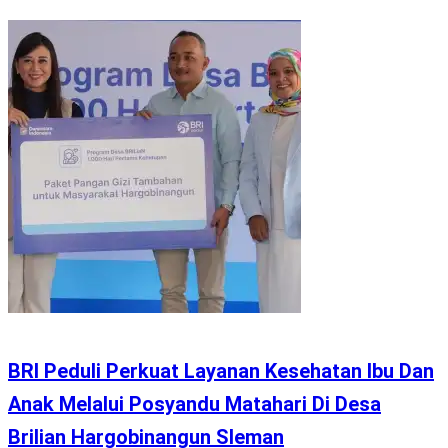
BRI Peduli Perkuat Layanan Kesehatan Ibu Dan
Anak Melalui Posyandu Matahari Di Desa
Brilian Hargobinangun Sleman