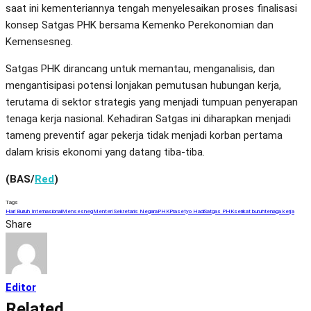
saat ini kementeriannya tengah menyelesaikan proses finalisasi
konsep Satgas PHK bersama Kemenko Perekonomian dan
Kemensesneg.
Satgas PHK dirancang untuk memantau, menganalisis, dan
mengantisipasi potensi lonjakan pemutusan hubungan kerja,
terutama di sektor strategis yang menjadi tumpuan penyerapan
tenaga kerja nasional. Kehadiran Satgas ini diharapkan menjadi
tameng preventif agar pekerja tidak menjadi korban pertama
dalam krisis ekonomi yang datang tiba-tiba.
(BAS/
Red
)
Tags
Hari Buruh Internasional
Mensesneg
Menteri Sekretaris Negara
PHK
Prasetyo Hadi
Satgas PHK
serikat buruh
tenaga kerja
Share
Editor
Related