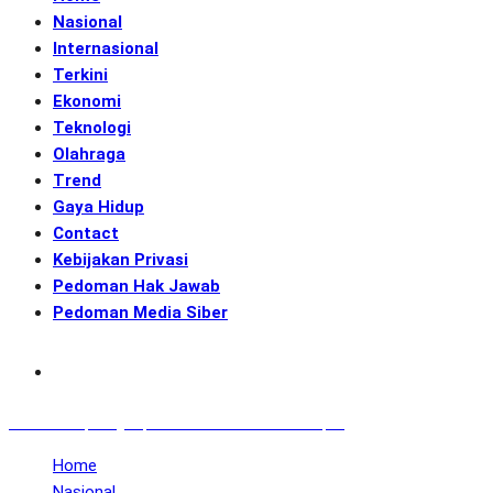
Nasional
Internasional
Terkini
Ekonomi
Teknologi
Olahraga
Trend
Gaya Hidup
Contact
Kebijakan Privasi
Pedoman Hak Jawab
Pedoman Media Siber
Subscribe
GENerasi.co | Menginspirasi Aksi Memotret Masa Depan
Home
Nasional