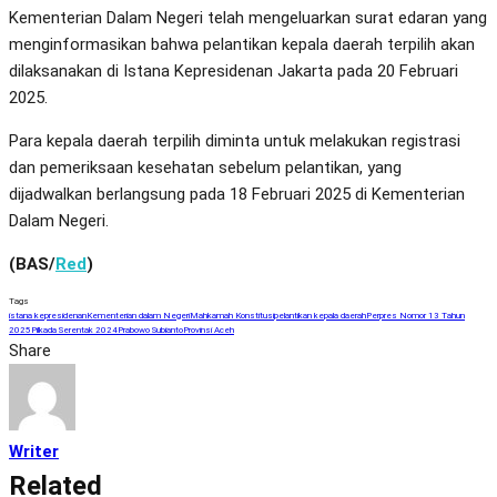
Kementerian Dalam Negeri telah mengeluarkan surat edaran yang
menginformasikan bahwa pelantikan kepala daerah terpilih akan
dilaksanakan di Istana Kepresidenan Jakarta pada 20 Februari
2025.
Para kepala daerah terpilih diminta untuk melakukan registrasi
dan pemeriksaan kesehatan sebelum pelantikan, yang
dijadwalkan berlangsung pada 18 Februari 2025 di Kementerian
Dalam Negeri.
(BAS/
Red
)
Tags
istana kepresidenan
Kementerian dalam Negeri
Mahkamah Konstitusi
pelantikan kepala daerah
Perpres Nomor 13 Tahun
2025
Pilkada Serentak 2024
Prabowo Subianto
Provinsi Aceh
Share
Writer
Related