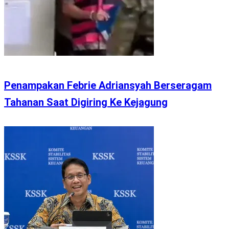
Penampakan Febrie Adriansyah Berseragam
Tahanan Saat Digiring Ke Kejagung