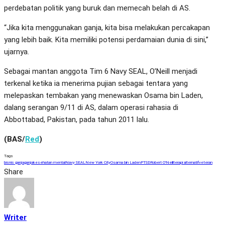
perdebatan politik yang buruk dan memecah belah di AS.
“Jika kita menggunakan ganja, kita bisa melakukan percakapan
yang lebih baik. Kita memiliki potensi perdamaian dunia di sini,”
ujarnya.
Sebagai mantan anggota Tim 6 Navy SEAL, O’Neill menjadi
terkenal ketika ia menerima pujian sebagai tentara yang
melepaskan tembakan yang menewaskan Osama bin Laden,
dalang serangan 9/11 di AS, dalam operasi rahasia di
Abbottabad, Pakistan, pada tahun 2011 lalu.
(BAS/
Red
)
Tags
bisnis ganja
ganja
kesehatan mental
Navy SEAL
New York City
Osama bin Laden
PTSD
Robert O'Neill
terapi alternatif
veteran
Share
Writer