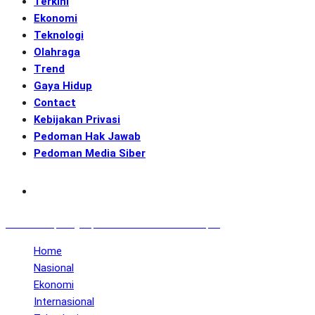
Terkini
Ekonomi
Teknologi
Olahraga
Trend
Gaya Hidup
Contact
Kebijakan Privasi
Pedoman Hak Jawab
Pedoman Media Siber
Subscribe
GENerasi.co | Menginspirasi Aksi Memotret Masa Depan
Home
Nasional
Ekonomi
Internasional