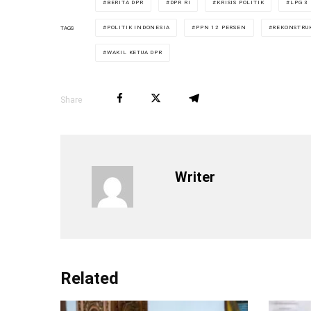
BERITA DPR
DPR RI
KRISIS POLITIK
LPG 3
POLITIK INDONESIA
PPN 12 PERSEN
REKONSTRU
TAGS
WAKIL KETUA DPR
Share
Writer
Related