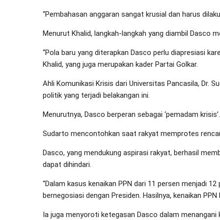
“Pembahasan anggaran sangat krusial dan harus dilakuka
Menurut Khalid, langkah-langkah yang diambil Dasco m
“Pola baru yang diterapkan Dasco perlu diapresiasi kar
Khalid, yang juga merupakan kader Partai Golkar.
Ahli Komunikasi Krisis dari Universitas Pancasila, Dr. 
politik yang terjadi belakangan ini.
Menurutnya, Dasco berperan sebagai ‘pemadam krisis’.
Sudarto mencontohkan saat rakyat memprotes rencan
Dasco, yang mendukung aspirasi rakyat, berhasil memb
dapat dihindari.
“Dalam kasus kenaikan PPN dari 11 persen menjadi 12
bernegosiasi dengan Presiden. Hasilnya, kenaikan PPN 
Ia juga menyoroti ketegasan Dasco dalam menangani ko