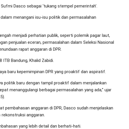
 Sufmi Dasco sebagai ‘tukang stempel pemerintah’.
if dalam menangani isu-isu politik dan permasalahan
tengah menjadi perhatian publik, seperti polemik pagar laut,
angan penjualan eceran, permasalahan dalam Seleksi Nasional
penundaan rapat anggaran di DPR.
 ITB Bandung, Khalid Zabidi.
ya baru kepemimpinan DPR yang proaktif dan aspiratif.
 politik baru dengan tampil proaktif dalam menjalankan
pat menanggulangi berbagai permasalahan yang ada,” ujar
5).
pat pembahasan anggaran di DPR, Dasco sudah menjelaskan
rekonstruksi anggaran.
ahasan yang lebih detail dan berhati-hati.