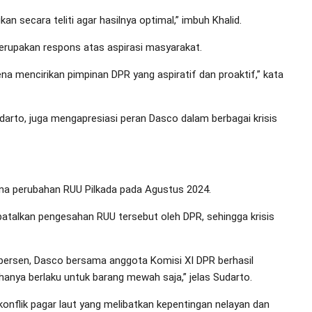
n secara teliti agar hasilnya optimal,” imbuh Khalid.
erupakan respons atas aspirasi masyarakat.
ena mencirikan pimpinan DPR yang aspiratif dan proaktif,” kata
Sudarto, juga mengapresiasi peran Dasco dalam berbagai krisis
a perubahan RUU Pilkada pada Agustus 2024.
atalkan pengesahan RUU tersebut oleh DPR, sehingga krisis
 persen, Dasco bersama anggota Komisi XI DPR berhasil
hanya berlaku untuk barang mewah saja,” jelas Sudarto.
nflik pagar laut yang melibatkan kepentingan nelayan dan