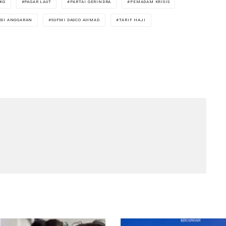
 KG
PAGAR LAUT
PARTAI GERINDRA
PEMADAM KRISIS
KSI ANGGARAN
SUFMI DASCO AHMAD
TARIF HAJI