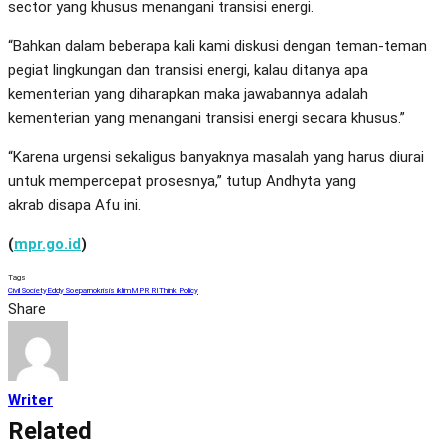
sector yang khusus menangani transisi energi.
“Bahkan dalam beberapa kali kami diskusi dengan teman-teman
pegiat lingkungan dan transisi energi, kalau ditanya apa
kementerian yang diharapkan maka jawabannya adalah
kementerian yang menangani transisi energi secara khusus.”
“Karena urgensi sekaligus banyaknya masalah yang harus diurai
untuk mempercepat prosesnya,” tutup Andhyta yang
akrab disapa Afu ini.
(
mpr.go.id
)
Tags
Civil Society
Eddy Soeparno
krisis iklim
MPR RI
Think Policy
Share
Writer
Related