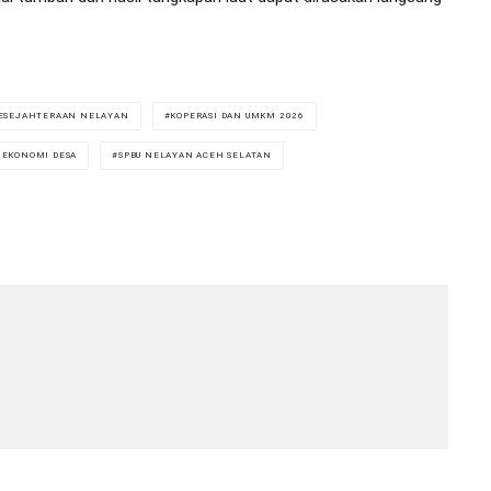
ESEJAHTERAAN NELAYAN
KOPERASI DAN UMKM 2026
EKONOMI DESA
SPBU NELAYAN ACEH SELATAN