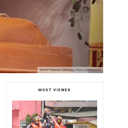
Menteri Koperasi (Menkop), Ferry Juliantono/IG
MOST VIEWED