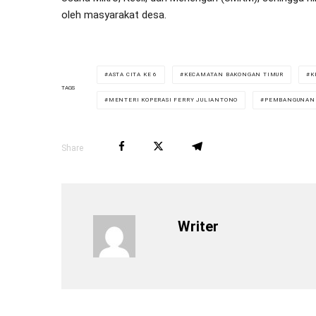
oleh masyarakat desa.
ASTA CITA KE 6
KECAMATAN BAKONGAN TIMUR
K
TAGS
MENTERI KOPERASI FERRY JULIANTONO
PEMBANGUNAN 
Share
Writer