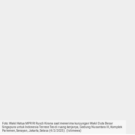
Foto: Wakil Ketua MPR RI Rusdi Kirana saat menerima kunjungan Wakil Duta Besar
Singapura untuk Indonesia Terrece Teo di ruang kerjanya, Gedung Nusantara III, Komplek
Parlemen, Senayan, Jakarta, Selasa (4/2/2025). (Istimewa)