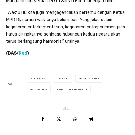
Maharani dan Ketua DPD RI Sultan Bachtiar Najamudin.
”Waktu itu kita juga mengagendakan bertemu dengan Ketua
MPR RI, namun waktunya belum pas. Yang jelas selain
kerjasama antarkementerian, kerjasama antarparlemen juga
harus ditingkatnya sehingga hubungan kedua negara akan
terus berlangsung harmonis,” urainya.
(BAS/
Red
)
INDONESIA
MPR RI
RUSDI KIRANA
TAGS
SINGAPURA
WAKIL KETUA MPR RI
Share