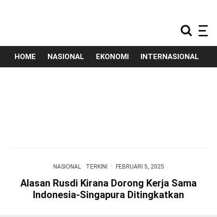
HOME
NASIONAL
EKONOMI
INTERNASIONAL
T
Kredit BNI Tembus Rp968,5 Triliun Pada
Semester I 2026, Tumbuh 24,4 Persen
AGUSTUS 5, 2026
NASIONAL
TERKINI
·
FEBRUARI 5, 2025
Alasan Rusdi Kirana Dorong Kerja Sama
Indonesia-Singapura Ditingkatkan