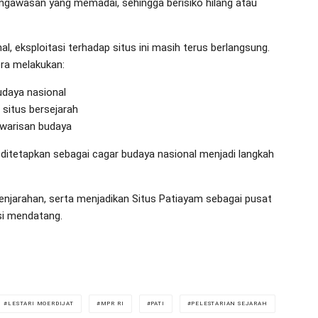
engawasan yang memadai, sehingga berisiko hilang atau
, eksploitasi terhadap situs ini masih terus berlangsung.
era melakukan:
udaya nasional
situs bersejarah
 warisan budaya
 ditetapkan sebagai cagar budaya nasional menjadi langkah
enjarahan, serta menjadikan Situs Patiayam sebagai pusat
si mendatang.
LESTARI MOERDIJAT
MPR RI
PATI
PELESTARIAN SEJARAH