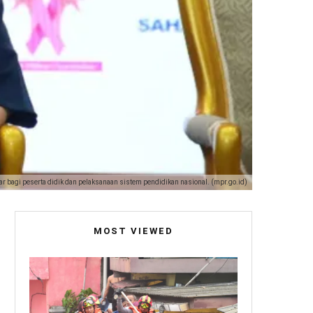
r bagi peserta didik dan pelaksanaan sistem pendidikan nasional. (mpr.go.id)
MOST VIEWED