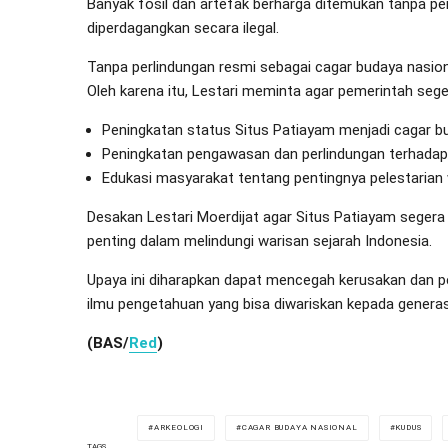
Banyak fosil dan artefak berharga ditemukan tanpa p
diperdagangkan secara ilegal.
Tanpa perlindungan resmi sebagai cagar budaya nasional
Oleh karena itu, Lestari meminta agar pemerintah seg
Peningkatan status Situs Patiayam menjadi cagar b
Peningkatan pengawasan dan perlindungan terhadap 
Edukasi masyarakat tentang pentingnya pelestarian
Desakan Lestari Moerdijat agar Situs Patiayam segera
penting dalam melindungi warisan sejarah Indonesia.
Upaya ini diharapkan dapat mencegah kerusakan dan p
ilmu pengetahuan yang bisa diwariskan kepada genera
(BAS/
Red
)
ARKEOLOGI
CAGAR BUDAYA NASIONAL
KUDUS
TAGS