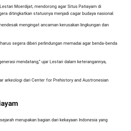
 Lestari Moerdijat, mendorong agar Situs Patiayam di
era ditingkatkan statusnya menjadi cagar budaya nasional.
at mendesak mengingat ancaman kerusakan lingkungan dan
m harus segera diberi perlindungan memadai agar benda-benda
generasi mendatang,” ujar Lestari dalam keterangannya,
r arkeologi dari Center for Prehistory and Austronesian
tiayam
ejarah merupakan bagian dari kekayaan Indonesia yang