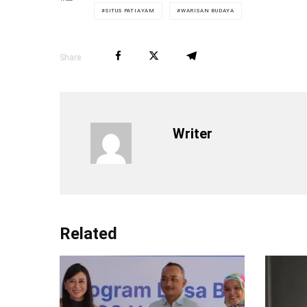
SITUS PATIAYAM
WARISAN BUDAYA
Share
Writer
Related