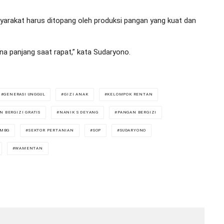
yarakat harus ditopang oleh produksi pangan yang kuat dan
na panjang saat rapat,” kata Sudaryono.
GENERASI UNGGUL
GIZI ANAK
KELOMPOK RENTAN
N BERGIZI GRATIS
NANIK S DEYANG
PANGAN BERGIZI
 MBG
SEKTOR PERTANIAN
SOP
SUDARYONO
WAMENTAN