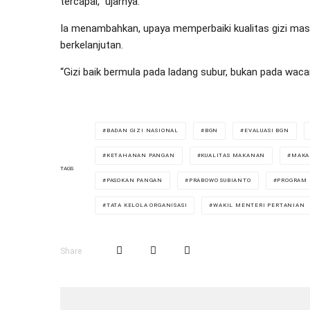
tercapai,” ujarnya.
Ia menambahkan, upaya memperbaiki kualitas gizi mas
berkelanjutan.
“Gizi baik bermula pada ladang subur, bukan pada waca
BADAN GIZI NASIONAL
BGN
EVALUASI BGN
KETAHANAN PANGAN
KUALITAS MAKANAN
MAKA
TAGS
PASOKAN PANGAN
PRABOWO SUBIANTO
PROGRAM
TATA KELOLA ORGANISASI
WAKIL MENTERI PERTANIAN
Share