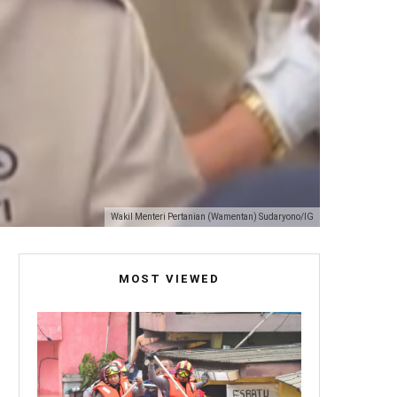
Wakil Menteri Pertanian (Wamentan) Sudaryono/IG
MOST VIEWED