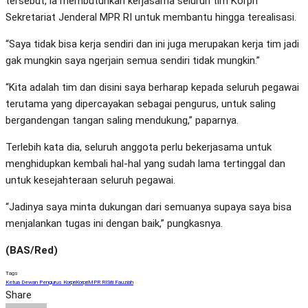
tersebut, ia membutuhkan kerjasama seluruh tim Korpri
Sekretariat Jenderal MPR RI untuk membantu hingga terealisasi.
“Saya tidak bisa kerja sendiri dan ini juga merupakan kerja tim jadi
gak mungkin saya ngerjain semua sendiri tidak mungkin.”
“Kita adalah tim dan disini saya berharap kepada seluruh pegawai
terutama yang dipercayakan sebagai pengurus, untuk saling
bergandengan tangan saling mendukung,” paparnya.
Terlebih kata dia, seluruh anggota perlu bekerjasama untuk
menghidupkan kembali hal-hal yang sudah lama tertinggal dan
untuk kesejahteraan seluruh pegawai.
“Jadinya saya minta dukungan dari semuanya supaya saya bisa
menjalankan tugas ini dengan baik,” pungkasnya.
(BAS/Red)
Tags
Ketua Dewan Pengurus Korpri
Korpri
MPR RI
Siti Fauziah
Share