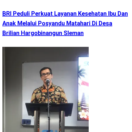
BRI Peduli Perkuat Layanan Kesehatan Ibu Dan
Anak Melalui Posyandu Matahari Di Desa
Brilian Hargobinangun Sleman