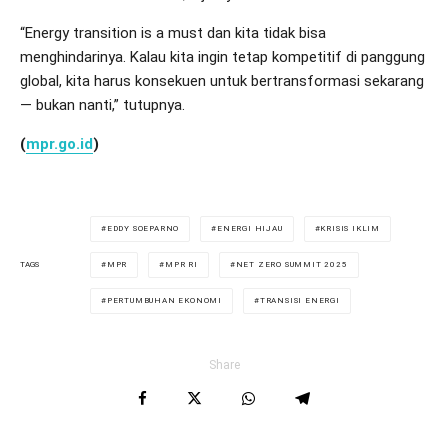
“Energy transition is a must dan kita tidak bisa
menghindarinya. Kalau kita ingin tetap kompetitif di panggung
global, kita harus konsekuen untuk bertransformasi sekarang
— bukan nanti,” tutupnya.
(
mpr.go.id
)
EDDY SOEPARNO
ENERGI HIJAU
KRISIS IKLIM
MPR
MPR RI
NET ZERO SUMMIT 2025
TAGS
PERTUMBUHAN EKONOMI
TRANSISI ENERGI
Share