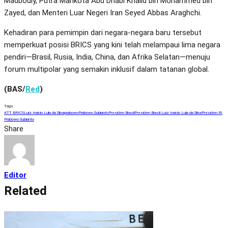
Madbouly, Putra Mahkota Abu Dhabi Khalid bin Mohammed bin
Zayed, dan Menteri Luar Negeri Iran Seyed Abbas Araghchi.
Kehadiran para pemimpin dari negara-negara baru tersebut
memperkuat posisi BRICS yang kini telah melampaui lima negara
pendiri—Brasil, Rusia, India, China, dan Afrika Selatan—menuju
forum multipolar yang semakin inklusif dalam tatanan global.
(BAS/
Red
)
Tags
KTT BRICS
Luiz Inácio Lula da Silva
prabowo
Prabowo Subianto
Presiden Brasil
Presiden Brasil Luiz Inácio Lula da Silva
Presiden RI
Prabowo Subianto
Share
Editor
Related