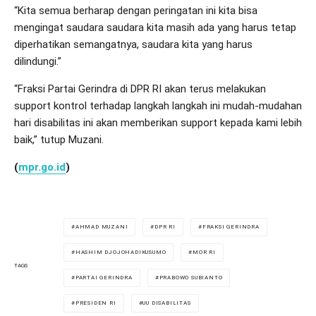
“Kita semua berharap dengan peringatan ini kita bisa
mengingat saudara saudara kita masih ada yang harus tetap
diperhatikan semangatnya, saudara kita yang harus
dilindungi.”
“Fraksi Partai Gerindra di DPR RI akan terus melakukan
support kontrol terhadap langkah langkah ini mudah-mudahan
hari disabilitas ini akan memberikan support kepada kami lebih
baik,” tutup Muzani.
(
mpr.go.id
)
AHMAD MUZANI
DPR RI
FRAKSI GERINDRA
HASHIM DJOJOHADIKUSUMO
MOR RI
TAGS
PARTAI GERINDRA
PRABOWO SUBIANTO
PRESIDEN RI
UU DISABILITAS