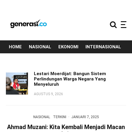
HOME
NASIONAL
EKONOMI
INTERNASIONAL
T
Lestari Moerdijat: Bangun Sistem
Perlindungan Warga Negara Yang
Menyeluruh
AGUSTUS 9, 2026
NASIONAL
TERKINI
·
JANUARI 7, 2025
Ahmad Muzani: Kita Kembali Menjadi Macan