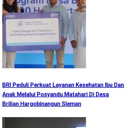
BRI Peduli Perkuat Layanan Kesehatan Ibu Dan
Anak Melalui Posyandu Matahari Di Desa
Brilian Hargobinangun Sleman