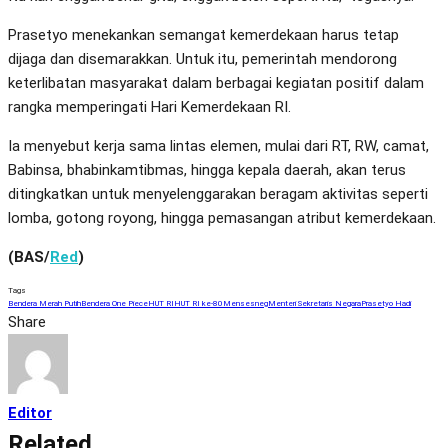
Prasetyo menekankan semangat kemerdekaan harus tetap
dijaga dan disemarakkan. Untuk itu, pemerintah mendorong
keterlibatan masyarakat dalam berbagai kegiatan positif dalam
rangka memperingati Hari Kemerdekaan RI.
Ia menyebut kerja sama lintas elemen, mulai dari RT, RW, camat,
Babinsa, bhabinkamtibmas, hingga kepala daerah, akan terus
ditingkatkan untuk menyelenggarakan beragam aktivitas seperti
lomba, gotong royong, hingga pemasangan atribut kemerdekaan.
(BAS/
Red
)
Tags
Bendera Merah Putih
Bendera One Piece
HUT RI
HUT RI ke-80
Mensesneg
Menteri Sekretaris Negara
Prasetyo Hadi
Share
Editor
Related