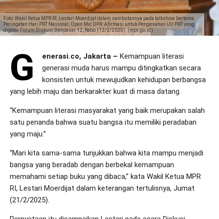
Foto: Wakil Ketua MPR RI, Lestari Moerdijat dalam sambutannya pada talkshow bertema
Peringatan Hari PRT Nasional, Open Mic DPR: Afirmasi untuk Pengesahan UU PRT yang
digelar Forum Diskusi Denpasar 12, Rabu (12/2/2025). (mpr.go.id)
G
enerasi.co, Jakarta –
Kemampuan literasi
generasi muda harus mampu ditingkatkan secara
konsisten untuk mewujudkan kehidupan berbangsa
yang lebih maju dan berkarakter kuat di masa datang.
“Kemampuan literasi masyarakat yang baik merupakan salah
satu penanda bahwa suatu bangsa itu memiliki peradaban
yang maju.”
“Mari kita sama-sama tunjukkan bahwa kita mampu menjadi
bangsa yang beradab dengan berbekal kemampuan
memahami setiap buku yang dibaca,” kata Wakil Ketua MPR
RI, Lestari Moerdijat dalam keterangan tertulisnya, Jumat
(21/2/2025).