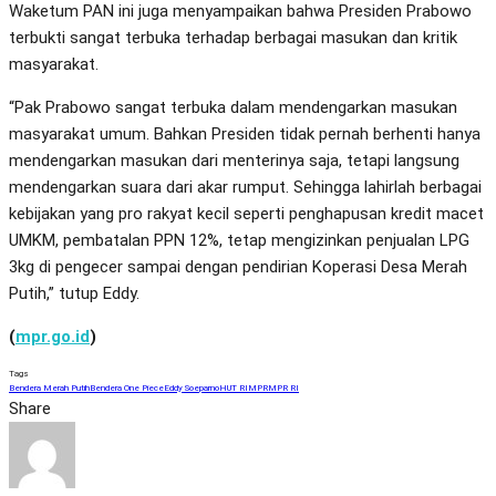
Waketum PAN ini juga menyampaikan bahwa Presiden Prabowo
terbukti sangat terbuka terhadap berbagai masukan dan kritik
masyarakat.
“Pak Prabowo sangat terbuka dalam mendengarkan masukan
masyarakat umum. Bahkan Presiden tidak pernah berhenti hanya
mendengarkan masukan dari menterinya saja, tetapi langsung
mendengarkan suara dari akar rumput. Sehingga lahirlah berbagai
kebijakan yang pro rakyat kecil seperti penghapusan kredit macet
UMKM, pembatalan PPN 12%, tetap mengizinkan penjualan LPG
3kg di pengecer sampai dengan pendirian Koperasi Desa Merah
Putih,” tutup Eddy.
(
mpr.go.id
)
Tags
Bendera Merah Putih
Bendera One Piece
Eddy Soeparno
HUT RI
MPR
MPR RI
Share