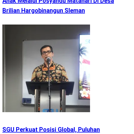
Anak Melalui Posyandu Matahari Di Desa
Brilian Hargobinangun Sleman
SGU Perkuat Posisi Global, Puluhan