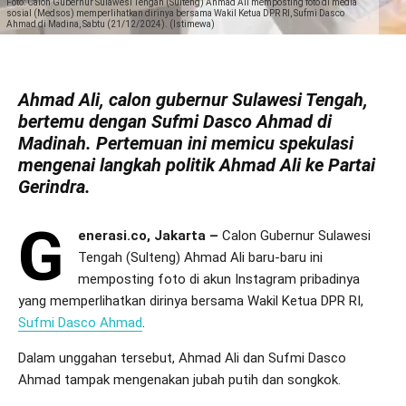
Foto: Calon Gubernur Sulawesi Tengah (Sulteng) Ahmad Ali memposting foto di media
sosial (Medsos) memperlihatkan dirinya bersama Wakil Ketua DPR RI, Sufmi Dasco
Ahmad di Madina, Sabtu (21/12/2024). (Istimewa)
Ahmad Ali, calon gubernur Sulawesi Tengah,
bertemu dengan Sufmi Dasco Ahmad di
Madinah. Pertemuan ini memicu spekulasi
mengenai langkah politik Ahmad Ali ke Partai
Gerindra.
G
enerasi.co, Jakarta –
Calon Gubernur Sulawesi
Tengah (Sulteng) Ahmad Ali baru-baru ini
memposting foto di akun Instagram pribadinya
yang memperlihatkan dirinya bersama Wakil Ketua DPR RI,
Sufmi Dasco Ahmad
.
Dalam unggahan tersebut, Ahmad Ali dan Sufmi Dasco
Ahmad tampak mengenakan jubah putih dan songkok.