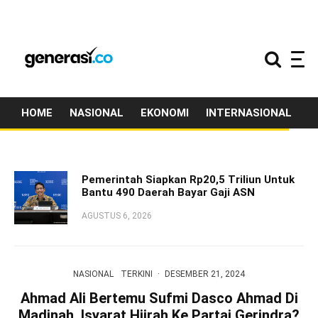
HOME
NASIONAL
EKONOMI
INTERNASIONAL
T
Pemerintah Siapkan Rp20,5 Triliun Untuk
Bantu 490 Daerah Bayar Gaji ASN
AGUSTUS 6, 2026
NASIONAL
TERKINI
·
DESEMBER 21, 2024
Ahmad Ali Bertemu Sufmi Dasco Ahmad Di
Madinah, Isyarat Hijrah Ke Partai Gerindra?