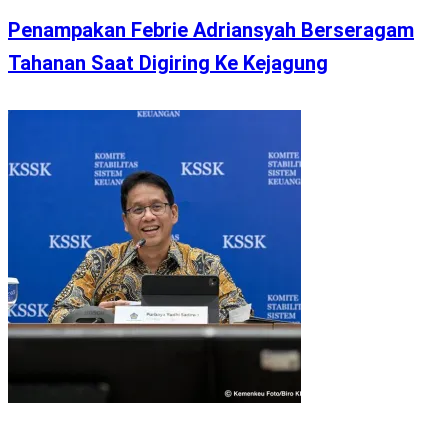
Penampakan Febrie Adriansyah Berseragam
Tahanan Saat Digiring Ke Kejagung