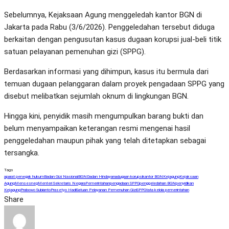
Sebelumnya, Kejaksaan Agung menggeledah kantor BGN di
Jakarta pada Rabu (3/6/2026). Penggeledahan tersebut diduga
berkaitan dengan pengusutan kasus dugaan korupsi jual-beli titik
satuan pelayanan pemenuhan gizi (SPPG).
Berdasarkan informasi yang dihimpun, kasus itu bermula dari
temuan dugaan pelanggaran dalam proyek pengadaan SPPG yang
disebut melibatkan sejumlah oknum di lingkungan BGN.
Hingga kini, penyidik masih mengumpulkan barang bukti dan
belum menyampaikan keterangan resmi mengenai hasil
penggeledahan maupun pihak yang telah ditetapkan sebagai
tersangka.
Tags
aparat penegak hukum
Badan Gizi Nasional
BGN
Dadan Hindayana
dugaan korupsi
kantor BGN
Kejagung
Kejaksaan
Agung
Mensesneg
Menteri Sekretaris Negara
Pemerintahan
pengadaan SPPG
penggeledahan BGN
penyidikan
Kejagung
Prabowo Subianto
Prasetyo Hadi
Satuan Pelayanan Pemenuhan Gizi
SPPG
tata kelola pemerintahan
Share