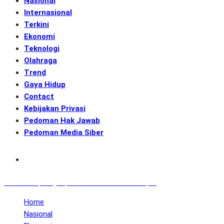
Nasional
Internasional
Terkini
Ekonomi
Teknologi
Olahraga
Trend
Gaya Hidup
Contact
Kebijakan Privasi
Pedoman Hak Jawab
Pedoman Media Siber
Subscribe
GENerasi.co | Menginspirasi Aksi Memotret Masa Depan
Home
Nasional