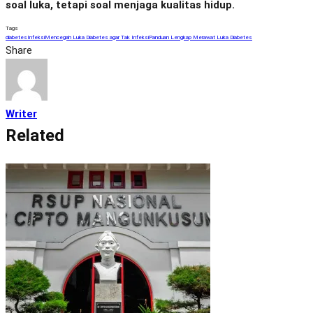
soal luka, tetapi soal menjaga kualitas hidup.
Tags
diabetes
Infeksi
Mencegah Luka Diabetes agar Tak Infeksi
Panduan Lengkap Merawat Luka Diabetes
Share
Writer
Related