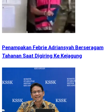
Penampakan Febrie Adriansyah Berseragam
Tahanan Saat Digiring Ke Kejagung