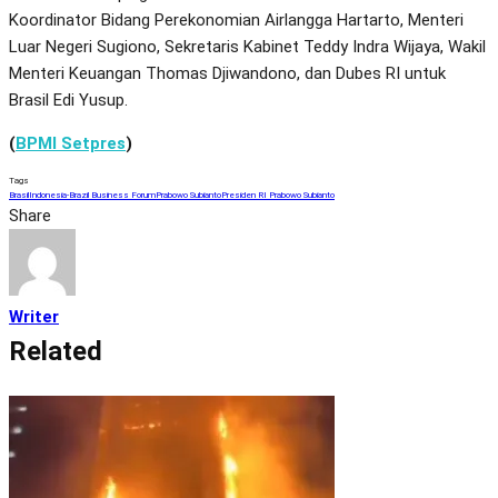
Koordinator Bidang Perekonomian Airlangga Hartarto, Menteri
Luar Negeri Sugiono, Sekretaris Kabinet Teddy Indra Wijaya, Wakil
Menteri Keuangan Thomas Djiwandono, dan Dubes RI untuk
Brasil Edi Yusup.
(
BPMI Setpres
)
Tags
Brasil
Indonesia-Brazil Business Forum
Prabowo Subianto
Presiden RI Prabowo Subianto
Share
Writer
Related