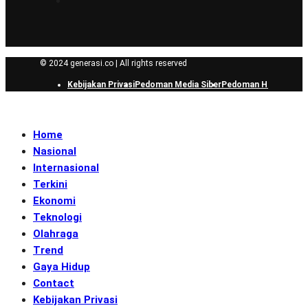
© 2024 generasi.co | All rights reserved
Kebijakan Privasi
Pedoman Media Siber
Pedoman Hak Jawab
Home
Nasional
Internasional
Terkini
Ekonomi
Teknologi
Olahraga
Trend
Gaya Hidup
Contact
Kebijakan Privasi