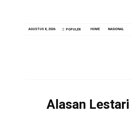
AGUSTUS 8, 2026
HOME
NASIONAL
POPULER
BRI Peduli Perkuat Layanan
Kesehatan Ibu Dan Anak Melalui
Posyandu Matahari Di Desa Brilian
Hargobinangun Sleman
AGUSTUS 8, 2026
Alasan Lestar