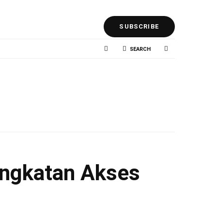
SUBSCRIBE
SEARCH
5 Fakta Kebakaran Gedung Bapenda
DKI, Ada Pekerja Terjebak
AGUSTUS 7, 2026
ingkatan Akses