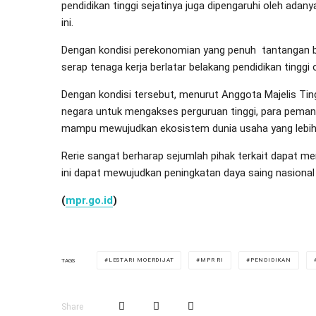
pendidikan tinggi sejatinya juga dipengaruhi oleh ada
ini.
Dengan kondisi perekonomian yang penuh tantangan ba
serap tenaga kerja berlatar belakang pendidikan tinggi
Dengan kondisi tersebut, menurut Anggota Majelis Ti
negara untuk mengakses perguruan tinggi, para pemang
mampu mewujudkan ekosistem dunia usaha yang lebih 
Rerie sangat berharap sejumlah pihak terkait dapat m
ini dapat mewujudkan peningkatan daya saing nasional
(
mpr.go.id
)
LESTARI MOERDIJAT
MPR RI
PENDIDIKAN
TAGS
Share