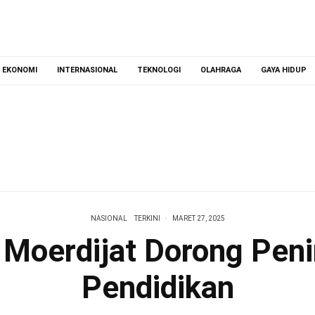
EKONOMI
INTERNASIONAL
TEKNOLOGI
OLAHRAGA
GAYA HIDUP
SGU Perkuat Posisi Global, Puluhan
Mahasiswa Kembali Diterbangkan Ke
Eropa Dan Asia
AGUSTUS 7, 2026
NASIONAL
TERKINI
·
MARET 27, 2025
i Moerdijat Dorong Pen
Pendidikan