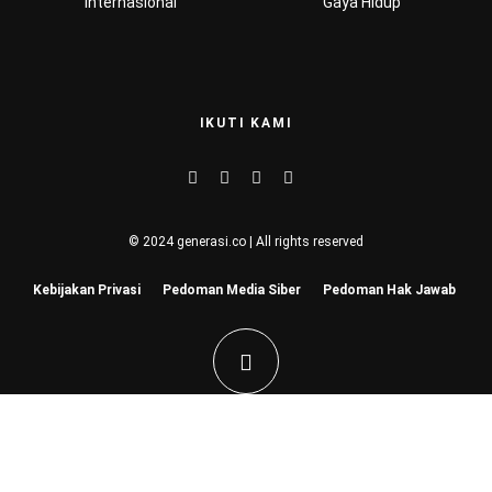
Internasional
Gaya Hidup
IKUTI KAMI
© 2024 generasi.co | All rights reserved
Kebijakan Privasi
Pedoman Media Siber
Pedoman Hak Jawab
Hu