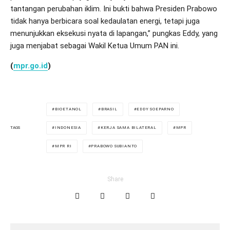
tantangan perubahan iklim. Ini bukti bahwa Presiden Prabowo
tidak hanya berbicara soal kedaulatan energi, tetapi juga
menunjukkan eksekusi nyata di lapangan,” pungkas Eddy, yang
juga menjabat sebagai Wakil Ketua Umum PAN ini.
(
mpr.go.id
)
BIOETANOL
BRASIL
EDDY SOEPARNO
INDONESIA
KERJA SAMA BILATERAL
MPR
TAGS
MPR RI
PRABOWO SUBIANTO
Share