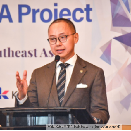
Wakil Ketua MPR RI Eddy Soeparno (Sumber: mpr.go.id)