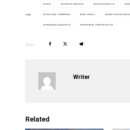
2025
AHMAD MUZANI
ANAK SEKOLAH
AN
EVALUASI PROGRAM
IBU HAMIL
KEBIJAKAN SOSIA
TAGS
PRABOWO SUBIANTO
PROGRAM PEMERINTAH
Share
Writer
Related