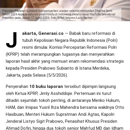
Presiden Prabowo Subianto menyampaikan ucapan selamat merayakan Dharma Santi
Tahun 2026 kepada seluruh umat Hindu di Indonesia melalui kanal YouTube Sekretariat
Presiden pada Jumat, 17 April 2026. Foto: BPMI Setpres/Laily Rachev
J
akarta, Generasi.co
— Babak baru reformasi di
tubuh Kepolisian Negara Republik Indonesia (Polri)
resmi dimulai. Komisi Percepatan Reformasi Polri
(KPRP) telah merampungkan tugasnya dan menyerahkan
laporan hasil akhir yang memuat enam rekomendasi strategis
kepada Presiden Prabowo Subianto di Istana Merdeka,
Jakarta, pada Selasa (5/5/2026).
Penyerahan
10 buku laporan
tersebut dipimpin langsung
oleh Ketua KPRP, Jimly Asshiddiqie. Pertemuan ini turut
dihadiri sejumlah tokoh penting, di antaranya Menko Hukum,
HAM, dan Imipas Yusril Ihza Mahendra bersama wakilnya Otto
Hasibuan, Menteri Hukum Supratman Andi Agtas, Kapolri
Jenderal Listyo Sigit Prabowo, Penasihat Khusus Presiden
Ahmad Dofiri, hingga dua tokoh senior Mahfud MD dan Idham