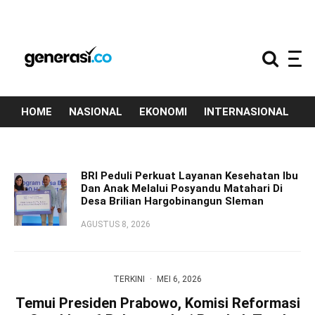
HOME
NASIONAL
EKONOMI
INTERNASIONAL
T
BRI Peduli Perkuat Layanan Kesehatan Ibu
Dan Anak Melalui Posyandu Matahari Di
Desa Brilian Hargobinangun Sleman
AGUSTUS 8, 2026
TERKINI
·
MEI 6, 2026
Temui Presiden Prabowo, Komisi Reformasi