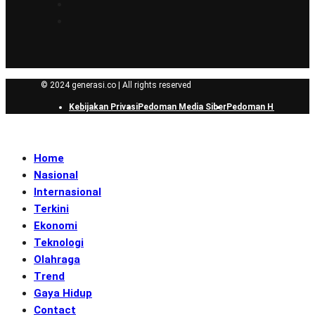
© 2024 generasi.co | All rights reserved
Kebijakan Privasi
Pedoman Media Siber
Pedoman Hak Jawab
Home
Nasional
Internasional
Terkini
Ekonomi
Teknologi
Olahraga
Trend
Gaya Hidup
Contact